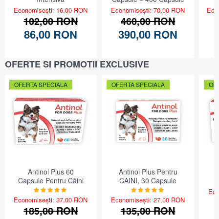
Economisești: 16,00 RON
Economisești: 70,00 RON
Eco
102,00 RON
460,00 RON
86,00 RON
390,00 RON
OFERTE SI PROMOTII EXCLUSIVE
OFERTA SPECIALA
OFERTA SPECIALA
OF
Antinol Plus 60
Antinol Plus Pentru
A
Capsule Pentru Câini
CAINI, 30 Capsule
Eco
Economisești: 37,00 RON
Economisești: 27,00 RON
185,00 RON
135,00 RON