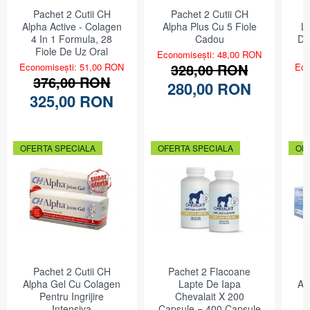
Pachet 2 Cutii CH
Pachet 2 Cutii CH
Alpha Active - Colagen
Alpha Plus Cu 5 Fiole
L
4 In 1 Formula, 28
Cadou
Di
Fiole De Uz Oral
Economisești: 48,00 RON
328,00 RON
Economisești: 51,00 RON
Eco
376,00 RON
280,00 RON
325,00 RON
OFERTA SPECIALA
OFERTA SPECIALA
OF
Pachet 2 Cutii CH
Pachet 2 Flacoane
Alpha Gel Cu Colagen
Lapte De Iapa
Al
Pentru Ingrijire
Chevalait X 200
Intensiva
Capsule = 400 Capsule